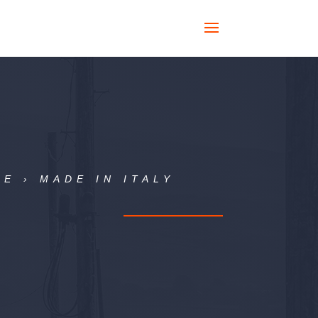
E › MADE IN ITALY