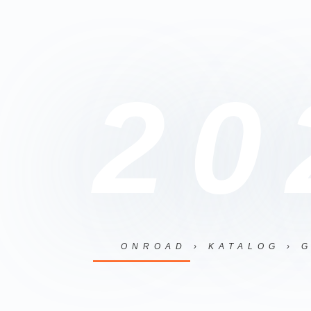
20
ONROAD › KATALOG › 