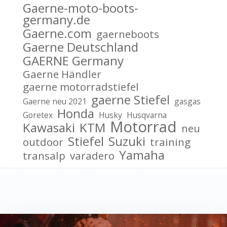
Gaerne-moto-boots-
germany.de
Gaerne.com
gaerneboots
Gaerne Deutschland
GAERNE Germany
Gaerne Händler
gaerne motorradstiefel
gaerne Stiefel
Gaerne neu 2021
gasgas
Honda
Goretex
Husky
Husqvarna
Motorrad
Kawasaki
KTM
neu
Stiefel
Suzuki
outdoor
training
Yamaha
transalp
varadero