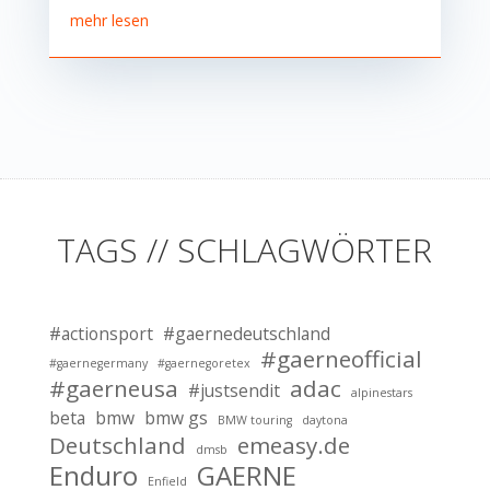
mehr lesen
TAGS // SCHLAGWÖRTER
#actionsport
#gaernedeutschland
#gaerneofficial
#gaernegermany
#gaernegoretex
#gaerneusa
adac
#justsendit
alpinestars
beta
bmw
bmw gs
BMW touring
daytona
Deutschland
emeasy.de
dmsb
Enduro
GAERNE
Enfield