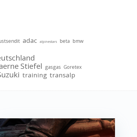
adac
ustsendit
beta
bmw
alpinestars
eutschland
aerne Stiefel
gasgas
Goretex
Suzuki
training
transalp