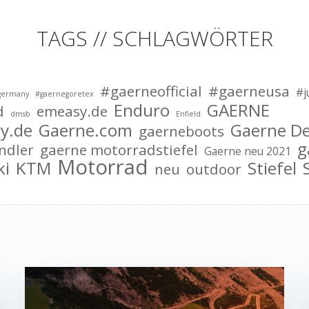
TAGS // SCHLAGWÖRTER
#gaerneofficial
#gaerneusa
#j
germany
#gaernegoretex
Enduro
GAERNE
d
emeasy.de
dmsb
Enfield
y.de
Gaerne.com
Gaerne D
gaerneboots
g
ndler
gaerne motorradstiefel
Gaerne neu 2021
Motorrad
ki
KTM
Stiefel
neu
outdoor