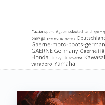
#actionsport
#gaernedeutschland
#gaerne
Deutschlan
bmw gs
BMW touring
daytona
Gaerne-moto-boots-german
GAERNE Germany
Gaerne Hä
Honda
Kawasa
Husky
Husqvarna
Yamaha
varadero