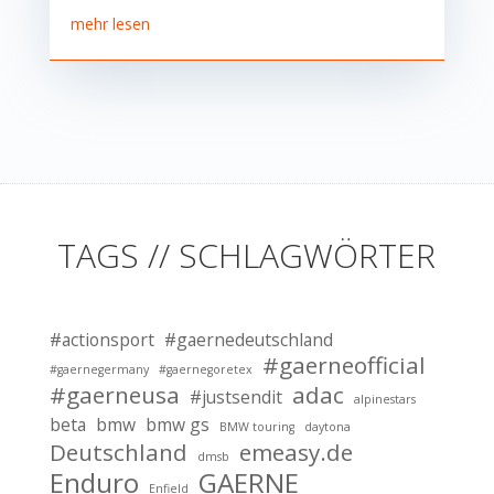
mehr lesen
TAGS // SCHLAGWÖRTER
#actionsport
#gaernedeutschland
#gaerneofficial
#gaernegermany
#gaernegoretex
#gaerneusa
adac
#justsendit
alpinestars
beta
bmw
bmw gs
BMW touring
daytona
Deutschland
emeasy.de
dmsb
Enduro
GAERNE
Enfield