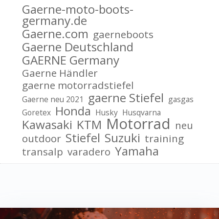
Gaerne-moto-boots-
germany.de
Gaerne.com
gaerneboots
Gaerne Deutschland
GAERNE Germany
Gaerne Händler
gaerne motorradstiefel
gaerne Stiefel
Gaerne neu 2021
gasgas
Honda
Goretex
Husky
Husqvarna
Motorrad
Kawasaki
KTM
neu
Stiefel
Suzuki
outdoor
training
Yamaha
transalp
varadero