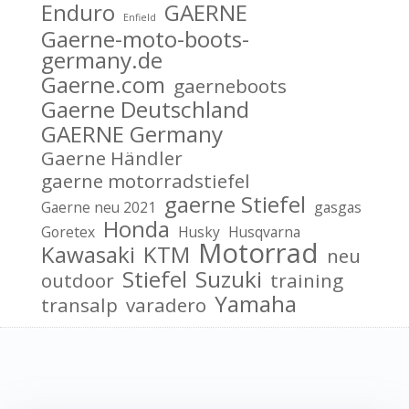
Enduro
GAERNE
Enfield
Gaerne-moto-boots-
germany.de
Gaerne.com
gaerneboots
Gaerne Deutschland
GAERNE Germany
Gaerne Händler
gaerne motorradstiefel
gaerne Stiefel
Gaerne neu 2021
gasgas
Honda
Goretex
Husky
Husqvarna
Motorrad
Kawasaki
KTM
neu
Stiefel
Suzuki
outdoor
training
Yamaha
transalp
varadero