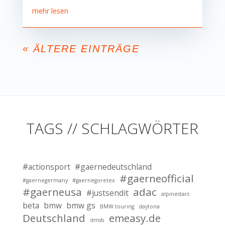
mehr lesen
« ÄLTERE EINTRÄGE
TAGS // SCHLAGWÖRTER
#actionsport
#gaernedeutschland
#gaerneofficial
#gaernegermany
#gaernegoretex
#gaerneusa
adac
#justsendit
alpinestars
beta
bmw
bmw gs
BMW touring
daytona
Deutschland
emeasy.de
dmsb