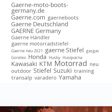
Gaerne-moto-boots-
germany.de
Gaerne.com
gaerneboots
Gaerne Deutschland
GAERNE Germany
Gaerne Händler
gaerne motorradstiefel
gaerne Stiefel
Gaerne neu 2021
gasgas
Honda
Goretex
Husky
Husqvarna
Motorrad
Kawasaki
KTM
neu
Stiefel
Suzuki
outdoor
training
Yamaha
transalp
varadero