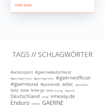
mehr lesen
TAGS // SCHLAGWÖRTER
#actionsport
#gaernedeutschland
#gaerneofficial
#gaernegermany
#gaernegoretex
#gaerneusa
adac
#justsendit
alpinestars
beta
bmw
bmw gs
BMW touring
daytona
Deutschland
emeasy.de
dmsb
Enduro
GAERNE
Enfield