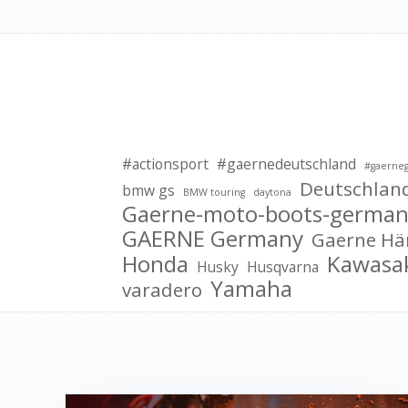
#actionsport
#gaernedeutschland
#gaerne
Deutschlan
bmw gs
BMW touring
daytona
Gaerne-moto-boots-german
GAERNE Germany
Gaerne Hä
Honda
Kawasa
Husky
Husqvarna
Yamaha
varadero