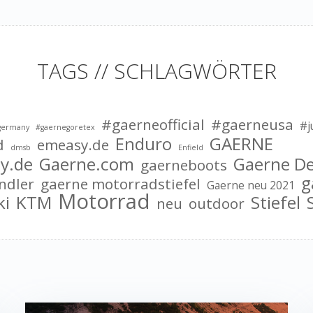
TAGS // SCHLAGWÖRTER
#gaerneofficial
#gaerneusa
#j
germany
#gaernegoretex
Enduro
GAERNE
d
emeasy.de
dmsb
Enfield
y.de
Gaerne.com
Gaerne D
gaerneboots
g
ndler
gaerne motorradstiefel
Gaerne neu 2021
Motorrad
ki
KTM
Stiefel
neu
outdoor