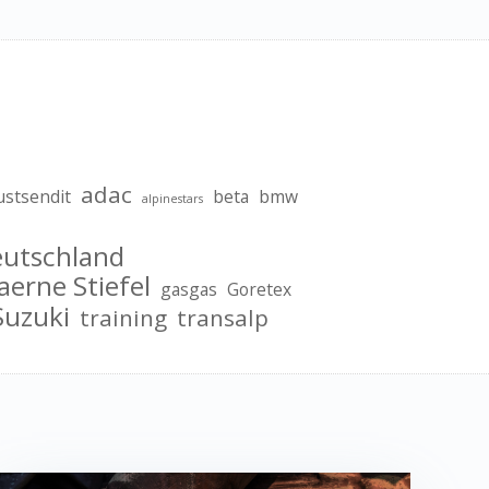
adac
ustsendit
beta
bmw
alpinestars
eutschland
aerne Stiefel
gasgas
Goretex
Suzuki
training
transalp