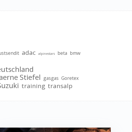
adac
ustsendit
beta
bmw
alpinestars
eutschland
aerne Stiefel
gasgas
Goretex
Suzuki
training
transalp