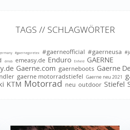
TAGS // SCHLAGWÖRTER
#gaerneofficial
#gaerneusa
#j
germany
#gaernegoretex
Enduro
GAERNE
d
emeasy.de
dmsb
Enfield
y.de
Gaerne.com
Gaerne D
gaerneboots
g
ndler
gaerne motorradstiefel
Gaerne neu 2021
Motorrad
ki
KTM
Stiefel
neu
outdoor