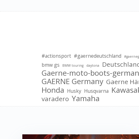
#actionsport
#gaernedeutschland
#gaerne
Deutschlan
bmw gs
BMW touring
daytona
Gaerne-moto-boots-german
GAERNE Germany
Gaerne Hä
Honda
Kawasa
Husky
Husqvarna
Yamaha
varadero