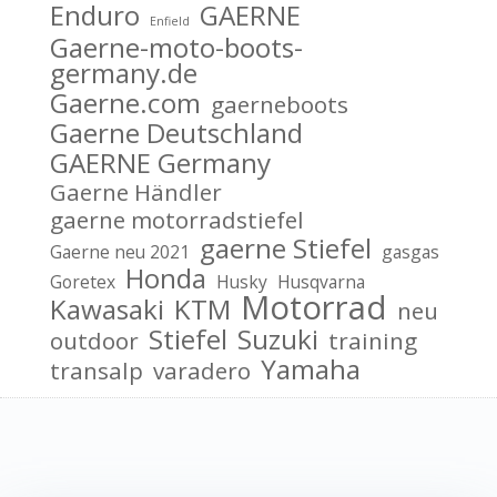
Enduro
GAERNE
Enfield
Gaerne-moto-boots-
germany.de
Gaerne.com
gaerneboots
Gaerne Deutschland
GAERNE Germany
Gaerne Händler
gaerne motorradstiefel
gaerne Stiefel
Gaerne neu 2021
gasgas
Honda
Goretex
Husky
Husqvarna
Motorrad
Kawasaki
KTM
neu
Stiefel
Suzuki
outdoor
training
Yamaha
transalp
varadero