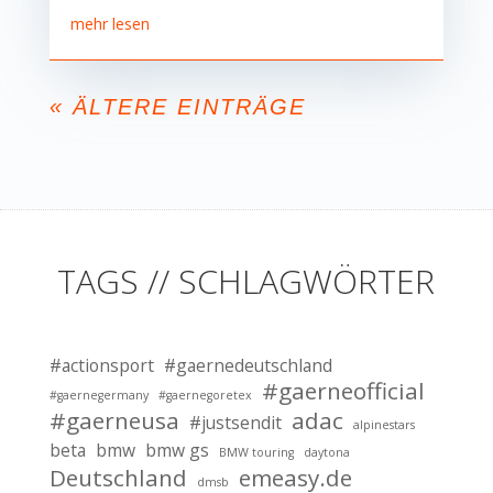
mehr lesen
« ÄLTERE EINTRÄGE
TAGS // SCHLAGWÖRTER
#actionsport
#gaernedeutschland
#gaerneofficial
#gaernegermany
#gaernegoretex
#gaerneusa
adac
#justsendit
alpinestars
beta
bmw
bmw gs
BMW touring
daytona
Deutschland
emeasy.de
dmsb