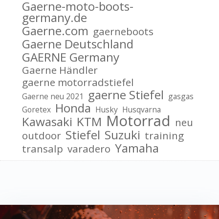
Gaerne-moto-boots-
germany.de
Gaerne.com
gaerneboots
Gaerne Deutschland
GAERNE Germany
Gaerne Händler
gaerne motorradstiefel
gaerne Stiefel
Gaerne neu 2021
gasgas
Honda
Goretex
Husky
Husqvarna
Motorrad
Kawasaki
KTM
neu
Stiefel
Suzuki
outdoor
training
Yamaha
transalp
varadero