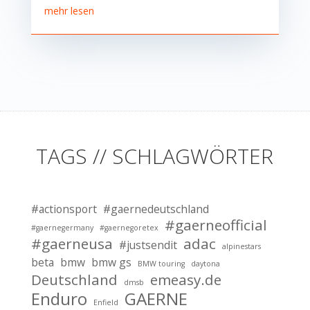
mehr lesen
TAGS // SCHLAGWÖRTER
#actionsport
#gaernedeutschland
#gaerneofficial
#gaernegermany
#gaernegoretex
#gaerneusa
adac
#justsendit
alpinestars
beta
bmw
bmw gs
BMW touring
daytona
Deutschland
emeasy.de
dmsb
Enduro
GAERNE
Enfield