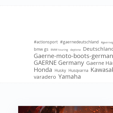
#actionsport
#gaernedeutschland
#gaerne
Deutschlan
bmw gs
BMW touring
daytona
Gaerne-moto-boots-german
GAERNE Germany
Gaerne Hä
Honda
Kawasa
Husky
Husqvarna
Yamaha
varadero