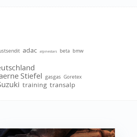
adac
ustsendit
beta
bmw
alpinestars
eutschland
aerne Stiefel
gasgas
Goretex
Suzuki
training
transalp