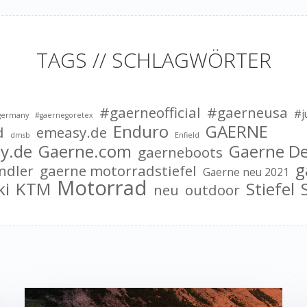
TAGS // SCHLAGWÖRTER
#gaerneofficial
#gaerneusa
#j
germany
#gaernegoretex
Enduro
GAERNE
d
emeasy.de
dmsb
Enfield
y.de
Gaerne.com
Gaerne D
gaerneboots
g
ndler
gaerne motorradstiefel
Gaerne neu 2021
Motorrad
ki
KTM
Stiefel
neu
outdoor