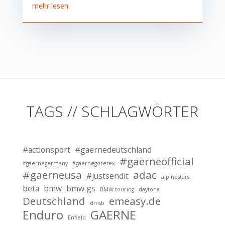
mehr lesen
TAGS // SCHLAGWÖRTER
#actionsport
#gaernedeutschland
#gaerneofficial
#gaernegermany
#gaernegoretex
#gaerneusa
adac
#justsendit
alpinestars
beta
bmw
bmw gs
BMW touring
daytona
Deutschland
emeasy.de
dmsb
Enduro
GAERNE
Enfield