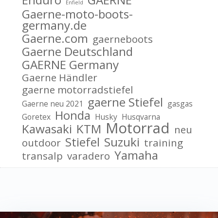
Enfield
Gaerne-moto-boots-
germany.de
Gaerne.com
gaerneboots
Gaerne Deutschland
GAERNE Germany
Gaerne Händler
gaerne motorradstiefel
gaerne Stiefel
Gaerne neu 2021
gasgas
Honda
Goretex
Husky
Husqvarna
Motorrad
Kawasaki
KTM
neu
Stiefel
Suzuki
outdoor
training
Yamaha
transalp
varadero