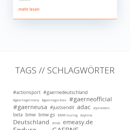
mehr lesen
TAGS // SCHLAGWÖRTER
#actionsport
#gaernedeutschland
#gaerneofficial
#gaernegermany
#gaernegoretex
#gaerneusa
adac
#justsendit
alpinestars
beta
bmw
bmw gs
BMW touring
daytona
Deutschland
emeasy.de
dmsb
Enduro
GAERNE