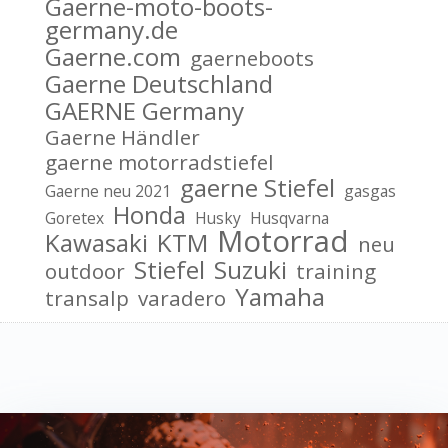
Gaerne-moto-boots-
germany.de
Gaerne.com
gaerneboots
Gaerne Deutschland
GAERNE Germany
Gaerne Händler
gaerne motorradstiefel
gaerne Stiefel
Gaerne neu 2021
gasgas
Honda
Goretex
Husky
Husqvarna
Motorrad
Kawasaki
KTM
neu
Stiefel
Suzuki
outdoor
training
Yamaha
transalp
varadero