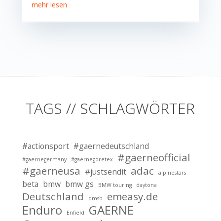
mehr lesen
TAGS // SCHLAGWÖRTER
#actionsport
#gaernedeutschland
#gaerneofficial
#gaernegermany
#gaernegoretex
#gaerneusa
adac
#justsendit
alpinestars
beta
bmw
bmw gs
BMW touring
daytona
Deutschland
emeasy.de
dmsb
Enduro
GAERNE
Enfield