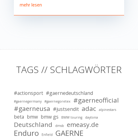
mehr lesen
TAGS // SCHLAGWÖRTER
#actionsport
#gaernedeutschland
#gaerneofficial
#gaernegermany
#gaernegoretex
#gaerneusa
adac
#justsendit
alpinestars
beta
bmw
bmw gs
BMW touring
daytona
Deutschland
emeasy.de
dmsb
Enduro
GAERNE
Enfield