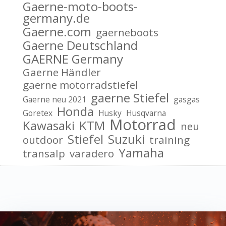
Gaerne-moto-boots-
germany.de
Gaerne.com
gaerneboots
Gaerne Deutschland
GAERNE Germany
Gaerne Händler
gaerne motorradstiefel
gaerne Stiefel
Gaerne neu 2021
gasgas
Honda
Goretex
Husky
Husqvarna
Motorrad
Kawasaki
KTM
neu
Stiefel
Suzuki
outdoor
training
Yamaha
transalp
varadero