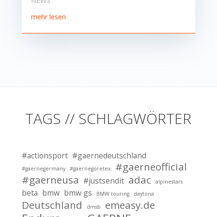
NEWS
mehr lesen
TAGS // SCHLAGWÖRTER
#actionsport
#gaernedeutschland
#gaerneofficial
#gaernegermany
#gaernegoretex
#gaerneusa
adac
#justsendit
alpinestars
beta
bmw
bmw gs
BMW touring
daytona
Deutschland
emeasy.de
dmsb