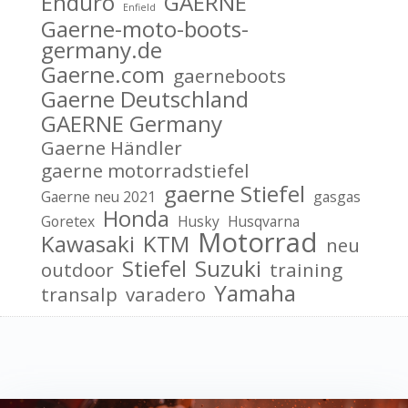
Enduro
GAERNE
Enfield
Gaerne-moto-boots-
germany.de
Gaerne.com
gaerneboots
Gaerne Deutschland
GAERNE Germany
Gaerne Händler
gaerne motorradstiefel
gaerne Stiefel
Gaerne neu 2021
gasgas
Honda
Goretex
Husky
Husqvarna
Motorrad
Kawasaki
KTM
neu
Stiefel
Suzuki
outdoor
training
Yamaha
transalp
varadero