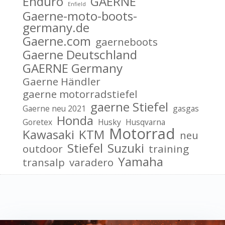
Enduro
GAERNE
Enfield
Gaerne-moto-boots-
germany.de
Gaerne.com
gaerneboots
Gaerne Deutschland
GAERNE Germany
Gaerne Händler
gaerne motorradstiefel
gaerne Stiefel
Gaerne neu 2021
gasgas
Honda
Goretex
Husky
Husqvarna
Motorrad
Kawasaki
KTM
neu
Stiefel
Suzuki
outdoor
training
Yamaha
transalp
varadero