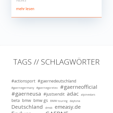
NEWS
mehr lesen
TAGS // SCHLAGWÖRTER
#actionsport
#gaernedeutschland
#gaerneofficial
#gaernegermany
#gaernegoretex
#gaerneusa
adac
#justsendit
alpinestars
beta
bmw
bmw gs
BMW touring
daytona
Deutschland
emeasy.de
dmsb