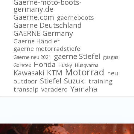
Gaerne-moto-boots-
germany.de
Gaerne.com
gaerneboots
Gaerne Deutschland
GAERNE Germany
Gaerne Händler
gaerne motorradstiefel
gaerne Stiefel
Gaerne neu 2021
gasgas
Honda
Goretex
Husky
Husqvarna
Motorrad
Kawasaki
KTM
neu
Stiefel
Suzuki
outdoor
training
Yamaha
transalp
varadero