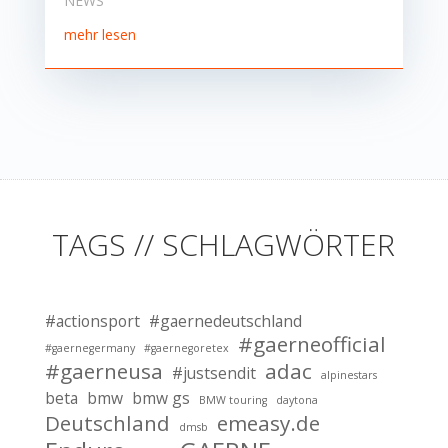
NEWS
mehr lesen
TAGS // SCHLAGWÖRTER
#actionsport
#gaernedeutschland
#gaerneofficial
#gaernegermany
#gaernegoretex
#gaerneusa
adac
#justsendit
alpinestars
beta
bmw
bmw gs
BMW touring
daytona
Deutschland
emeasy.de
dmsb