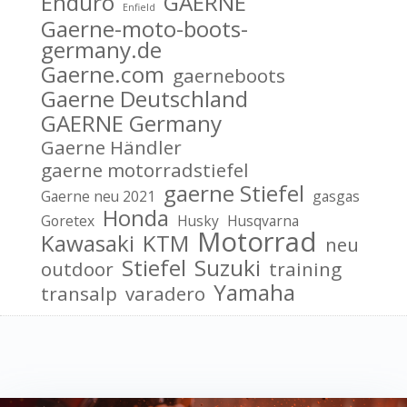
Enduro
GAERNE
Enfield
Gaerne-moto-boots-
germany.de
Gaerne.com
gaerneboots
Gaerne Deutschland
GAERNE Germany
Gaerne Händler
gaerne motorradstiefel
gaerne Stiefel
Gaerne neu 2021
gasgas
Honda
Goretex
Husky
Husqvarna
Motorrad
Kawasaki
KTM
neu
Stiefel
Suzuki
outdoor
training
Yamaha
transalp
varadero