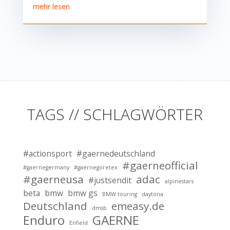
mehr lesen
TAGS // SCHLAGWÖRTER
#actionsport
#gaernedeutschland
#gaerneofficial
#gaernegermany
#gaernegoretex
#gaerneusa
adac
#justsendit
alpinestars
beta
bmw
bmw gs
BMW touring
daytona
Deutschland
emeasy.de
dmsb
Enduro
GAERNE
Enfield