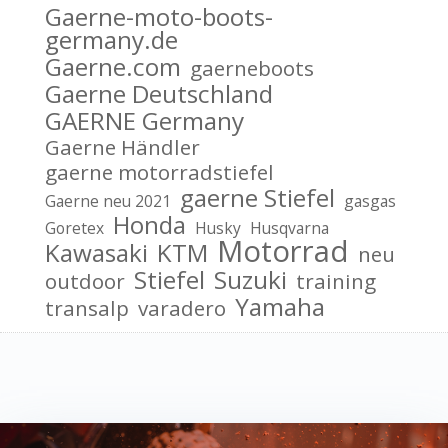
Gaerne-moto-boots-
germany.de
Gaerne.com
gaerneboots
Gaerne Deutschland
GAERNE Germany
Gaerne Händler
gaerne motorradstiefel
gaerne Stiefel
Gaerne neu 2021
gasgas
Honda
Goretex
Husky
Husqvarna
Motorrad
Kawasaki
KTM
neu
Stiefel
Suzuki
outdoor
training
Yamaha
transalp
varadero