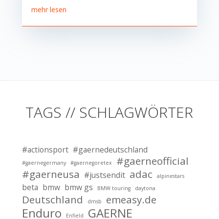
mehr lesen
TAGS // SCHLAGWÖRTER
#actionsport
#gaernedeutschland
#gaerneofficial
#gaernegermany
#gaernegoretex
#gaerneusa
adac
#justsendit
alpinestars
beta
bmw
bmw gs
BMW touring
daytona
Deutschland
emeasy.de
dmsb
Enduro
GAERNE
Enfield