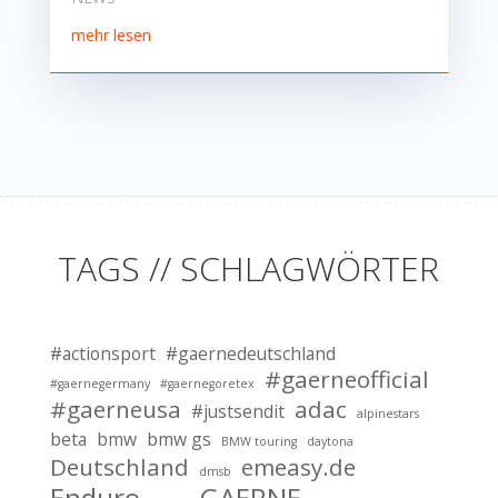
mehr lesen
TAGS // SCHLAGWÖRTER
#actionsport
#gaernedeutschland
#gaerneofficial
#gaernegermany
#gaernegoretex
#gaerneusa
adac
#justsendit
alpinestars
beta
bmw
bmw gs
BMW touring
daytona
Deutschland
emeasy.de
dmsb
Enduro
GAERNE