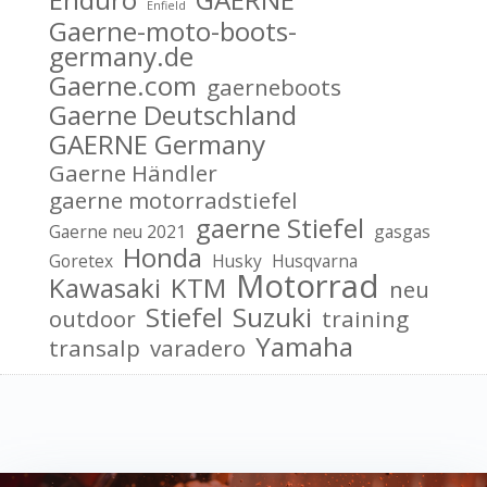
Enfield
Gaerne-moto-boots-
germany.de
Gaerne.com
gaerneboots
Gaerne Deutschland
GAERNE Germany
Gaerne Händler
gaerne motorradstiefel
gaerne Stiefel
Gaerne neu 2021
gasgas
Honda
Goretex
Husky
Husqvarna
Motorrad
Kawasaki
KTM
neu
Stiefel
Suzuki
outdoor
training
Yamaha
transalp
varadero