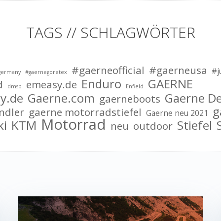
TAGS // SCHLAGWÖRTER
#gaerneofficial
#gaerneusa
#j
germany
#gaernegoretex
Enduro
GAERNE
d
emeasy.de
dmsb
Enfield
y.de
Gaerne.com
Gaerne D
gaerneboots
g
ndler
gaerne motorradstiefel
Gaerne neu 2021
Motorrad
ki
KTM
Stiefel
neu
outdoor