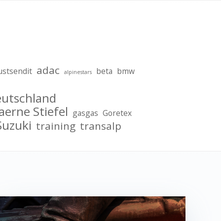
adac
ustsendit
beta
bmw
alpinestars
eutschland
aerne Stiefel
gasgas
Goretex
Suzuki
training
transalp