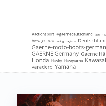
#actionsport
#gaernedeutschland
#gaerne
Deutschlan
bmw gs
BMW touring
daytona
Gaerne-moto-boots-german
GAERNE Germany
Gaerne Hä
Honda
Kawasa
Husky
Husqvarna
Yamaha
varadero