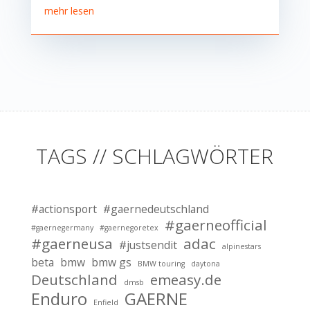
mehr lesen
TAGS // SCHLAGWÖRTER
#actionsport
#gaernedeutschland
#gaerneofficial
#gaernegermany
#gaernegoretex
#gaerneusa
adac
#justsendit
alpinestars
beta
bmw
bmw gs
BMW touring
daytona
Deutschland
emeasy.de
dmsb
Enduro
GAERNE
Enfield