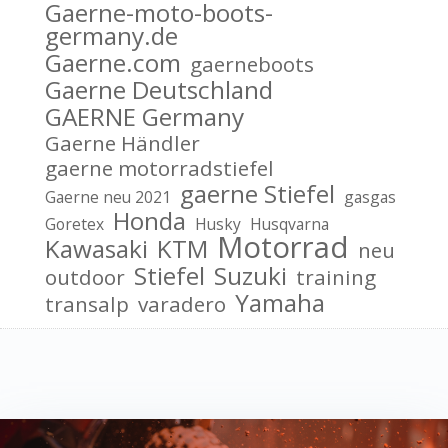
Gaerne-moto-boots-
germany.de
Gaerne.com
gaerneboots
Gaerne Deutschland
GAERNE Germany
Gaerne Händler
gaerne motorradstiefel
gaerne Stiefel
Gaerne neu 2021
gasgas
Honda
Goretex
Husky
Husqvarna
Motorrad
Kawasaki
KTM
neu
Stiefel
Suzuki
outdoor
training
Yamaha
transalp
varadero