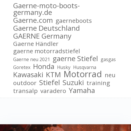
Gaerne-moto-boots-
germany.de
Gaerne.com
gaerneboots
Gaerne Deutschland
GAERNE Germany
Gaerne Händler
gaerne motorradstiefel
gaerne Stiefel
Gaerne neu 2021
gasgas
Honda
Goretex
Husky
Husqvarna
Motorrad
Kawasaki
KTM
neu
Stiefel
Suzuki
outdoor
training
Yamaha
transalp
varadero