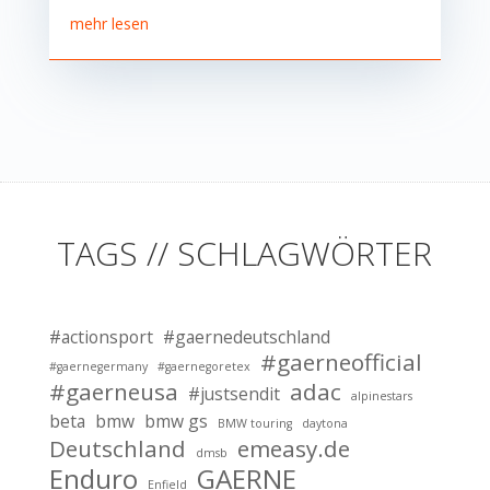
mehr lesen
TAGS // SCHLAGWÖRTER
#actionsport
#gaernedeutschland
#gaerneofficial
#gaernegermany
#gaernegoretex
#gaerneusa
adac
#justsendit
alpinestars
beta
bmw
bmw gs
BMW touring
daytona
Deutschland
emeasy.de
dmsb
Enduro
GAERNE
Enfield