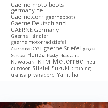
Gaerne-moto-boots-
germany.de
Gaerne.com
gaerneboots
Gaerne Deutschland
GAERNE Germany
Gaerne Händler
gaerne motorradstiefel
gaerne Stiefel
Gaerne neu 2021
gasgas
Honda
Goretex
Husky
Husqvarna
Motorrad
Kawasaki
KTM
neu
Stiefel
Suzuki
outdoor
training
Yamaha
transalp
varadero