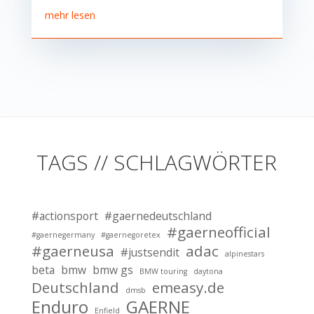
mehr lesen
TAGS // SCHLAGWÖRTER
#actionsport
#gaernedeutschland
#gaerneofficial
#gaernegermany
#gaernegoretex
#gaerneusa
adac
#justsendit
alpinestars
beta
bmw
bmw gs
BMW touring
daytona
Deutschland
emeasy.de
dmsb
Enduro
GAERNE
Enfield