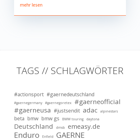
mehr lesen
TAGS // SCHLAGWÖRTER
#actionsport
#gaernedeutschland
#gaerneofficial
#gaernegermany
#gaernegoretex
#gaerneusa
adac
#justsendit
alpinestars
beta
bmw
bmw gs
BMW touring
daytona
Deutschland
emeasy.de
dmsb
Enduro
GAERNE
Enfield