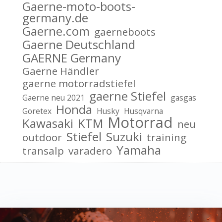
Gaerne-moto-boots-
germany.de
Gaerne.com
gaerneboots
Gaerne Deutschland
GAERNE Germany
Gaerne Händler
gaerne motorradstiefel
gaerne Stiefel
Gaerne neu 2021
gasgas
Honda
Goretex
Husky
Husqvarna
Motorrad
Kawasaki
KTM
neu
Stiefel
Suzuki
outdoor
training
Yamaha
transalp
varadero