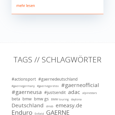
mehr lesen
TAGS // SCHLAGWÖRTER
#actionsport
#gaernedeutschland
#gaerneofficial
#gaernegermany
#gaernegoretex
#gaerneusa
adac
#justsendit
alpinestars
beta
bmw
bmw gs
BMW touring
daytona
Deutschland
emeasy.de
dmsb
Enduro
GAERNE
Enfield