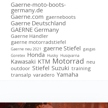
Gaerne-moto-boots-
germany.de
Gaerne.com
gaerneboots
Gaerne Deutschland
GAERNE Germany
Gaerne Händler
gaerne motorradstiefel
gaerne Stiefel
Gaerne neu 2021
gasgas
Honda
Goretex
Husky
Husqvarna
Motorrad
Kawasaki
KTM
neu
Stiefel
Suzuki
outdoor
training
Yamaha
transalp
varadero