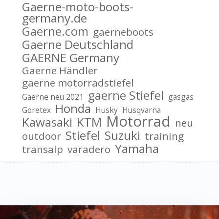
Gaerne-moto-boots-
germany.de
Gaerne.com
gaerneboots
Gaerne Deutschland
GAERNE Germany
Gaerne Händler
gaerne motorradstiefel
gaerne Stiefel
Gaerne neu 2021
gasgas
Honda
Goretex
Husky
Husqvarna
Motorrad
Kawasaki
KTM
neu
Stiefel
Suzuki
outdoor
training
Yamaha
transalp
varadero