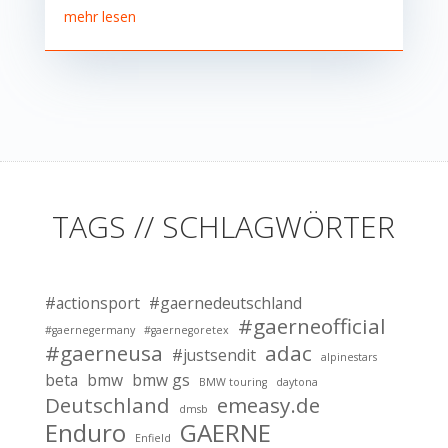
mehr lesen
TAGS // SCHLAGWÖRTER
#actionsport
#gaernedeutschland
#gaerneofficial
#gaernegermany
#gaernegoretex
#gaerneusa
adac
#justsendit
alpinestars
beta
bmw
bmw gs
BMW touring
daytona
Deutschland
emeasy.de
dmsb
Enduro
GAERNE
Enfield