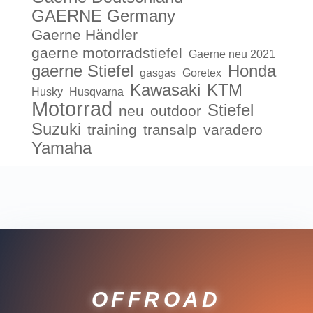
GAERNE Germany
Gaerne Händler
gaerne motorradstiefel
Gaerne neu 2021
gaerne Stiefel
Honda
gasgas
Goretex
Kawasaki
KTM
Husky
Husqvarna
Motorrad
Stiefel
neu
outdoor
Suzuki
training
transalp
varadero
Yamaha
OFFROAD