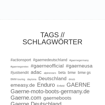
TAGS //
SCHLAGWÖRTER
#actionsport
#gaernedeutschland
#gaernegermany
#gaerneofficial
#gaerneusa
#gaernegoretex
adac
#justsendit
beta
bmw
bmw gs
alpinestars
Deutschland
BMW touring
daytona
dmsb
Enduro
GAERNE
emeasy.de
Enfield
Gaerne-moto-boots-germany.de
Gaerne.com
gaerneboots
Gaerne Deutschland