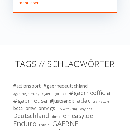
mehr lesen
TAGS // SCHLAGWÖRTER
#actionsport
#gaernedeutschland
#gaerneofficial
#gaernegermany
#gaernegoretex
#gaerneusa
adac
#justsendit
alpinestars
beta
bmw
bmw gs
BMW touring
daytona
Deutschland
emeasy.de
dmsb
Enduro
GAERNE
Enfield