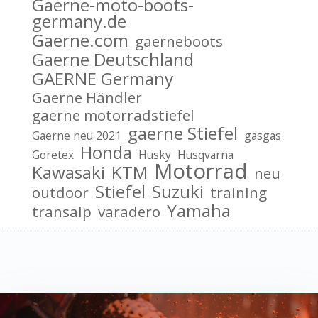
Gaerne-moto-boots-
germany.de
Gaerne.com
gaerneboots
Gaerne Deutschland
GAERNE Germany
Gaerne Händler
gaerne motorradstiefel
gaerne Stiefel
Gaerne neu 2021
gasgas
Honda
Goretex
Husky
Husqvarna
Motorrad
Kawasaki
KTM
neu
Stiefel
Suzuki
outdoor
training
Yamaha
transalp
varadero