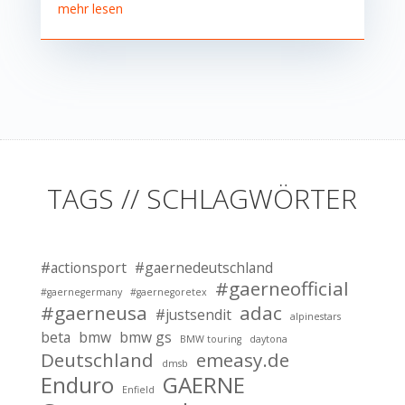
mehr lesen
TAGS // SCHLAGWÖRTER
#actionsport
#gaernedeutschland
#gaerneofficial
#gaernegermany
#gaernegoretex
#gaerneusa
adac
#justsendit
alpinestars
beta
bmw
bmw gs
BMW touring
daytona
Deutschland
emeasy.de
dmsb
Enduro
GAERNE
Enfield