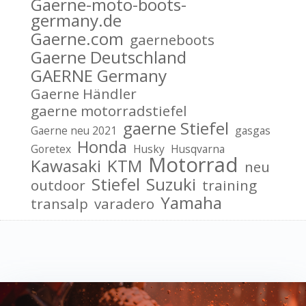
Gaerne-moto-boots-
germany.de
Gaerne.com
gaerneboots
Gaerne Deutschland
GAERNE Germany
Gaerne Händler
gaerne motorradstiefel
gaerne Stiefel
Gaerne neu 2021
gasgas
Honda
Goretex
Husky
Husqvarna
Motorrad
Kawasaki
KTM
neu
Stiefel
Suzuki
outdoor
training
Yamaha
transalp
varadero