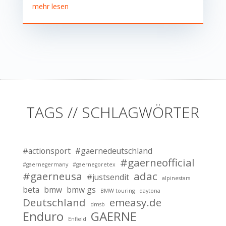
mehr lesen
TAGS // SCHLAGWÖRTER
#actionsport
#gaernedeutschland
#gaerneofficial
#gaernegermany
#gaernegoretex
#gaerneusa
adac
#justsendit
alpinestars
beta
bmw
bmw gs
BMW touring
daytona
Deutschland
emeasy.de
dmsb
Enduro
GAERNE
Enfield