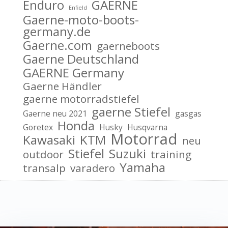
Enduro
GAERNE
Enfield
Gaerne-moto-boots-
germany.de
Gaerne.com
gaerneboots
Gaerne Deutschland
GAERNE Germany
Gaerne Händler
gaerne motorradstiefel
gaerne Stiefel
Gaerne neu 2021
gasgas
Honda
Goretex
Husky
Husqvarna
Motorrad
Kawasaki
KTM
neu
Stiefel
Suzuki
outdoor
training
Yamaha
transalp
varadero