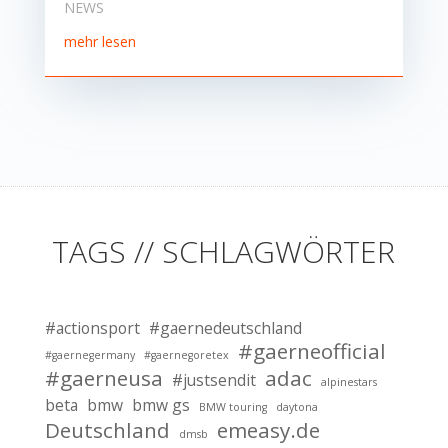
NEWS
mehr lesen
TAGS // SCHLAGWÖRTER
#actionsport
#gaernedeutschland
#gaerneofficial
#gaernegermany
#gaernegoretex
#gaerneusa
adac
#justsendit
alpinestars
beta
bmw
bmw gs
BMW touring
daytona
Deutschland
emeasy.de
dmsb