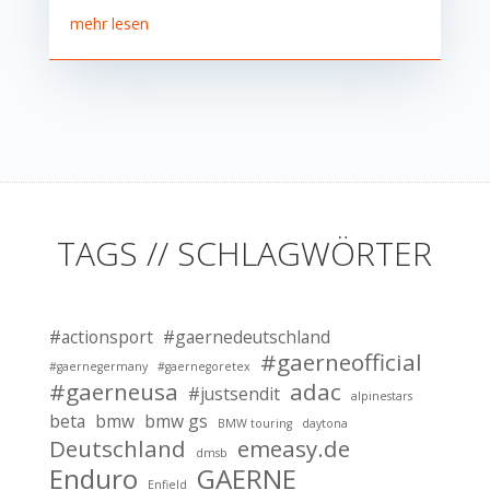
mehr lesen
TAGS // SCHLAGWÖRTER
#actionsport
#gaernedeutschland
#gaerneofficial
#gaernegermany
#gaernegoretex
#gaerneusa
adac
#justsendit
alpinestars
beta
bmw
bmw gs
BMW touring
daytona
Deutschland
emeasy.de
dmsb
Enduro
GAERNE
Enfield