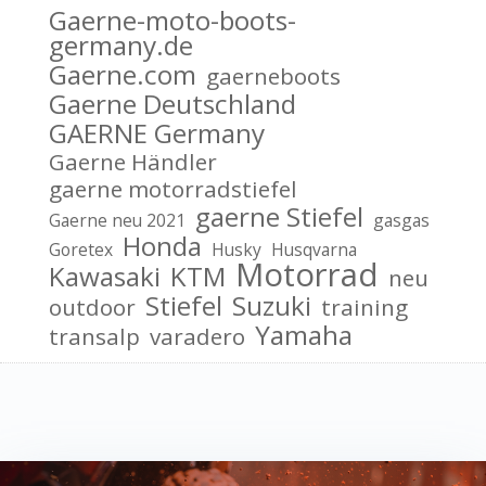
Gaerne-moto-boots-
germany.de
Gaerne.com
gaerneboots
Gaerne Deutschland
GAERNE Germany
Gaerne Händler
gaerne motorradstiefel
gaerne Stiefel
Gaerne neu 2021
gasgas
Honda
Goretex
Husky
Husqvarna
Motorrad
Kawasaki
KTM
neu
Stiefel
Suzuki
outdoor
training
Yamaha
transalp
varadero