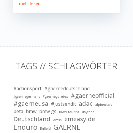
mehr lesen
TAGS // SCHLAGWÖRTER
#actionsport
#gaernedeutschland
#gaerneofficial
#gaernegermany
#gaernegoretex
#gaerneusa
adac
#justsendit
alpinestars
beta
bmw
bmw gs
BMW touring
daytona
Deutschland
emeasy.de
dmsb
Enduro
GAERNE
Enfield