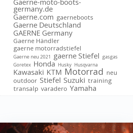
Gaerne-moto-boots-
germany.de
Gaerne.com
gaerneboots
Gaerne Deutschland
GAERNE Germany
Gaerne Händler
gaerne motorradstiefel
gaerne Stiefel
Gaerne neu 2021
gasgas
Honda
Goretex
Husky
Husqvarna
Motorrad
Kawasaki
KTM
neu
Stiefel
Suzuki
outdoor
training
Yamaha
transalp
varadero