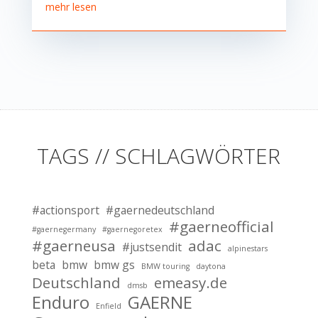
mehr lesen
TAGS // SCHLAGWÖRTER
#actionsport
#gaernedeutschland
#gaerneofficial
#gaernegermany
#gaernegoretex
#gaerneusa
adac
#justsendit
alpinestars
beta
bmw
bmw gs
BMW touring
daytona
Deutschland
emeasy.de
dmsb
Enduro
GAERNE
Enfield